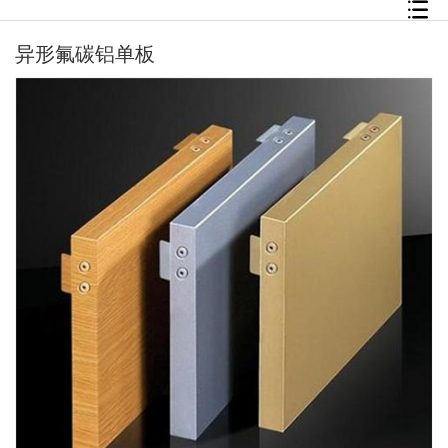
异形氟碳铝单板