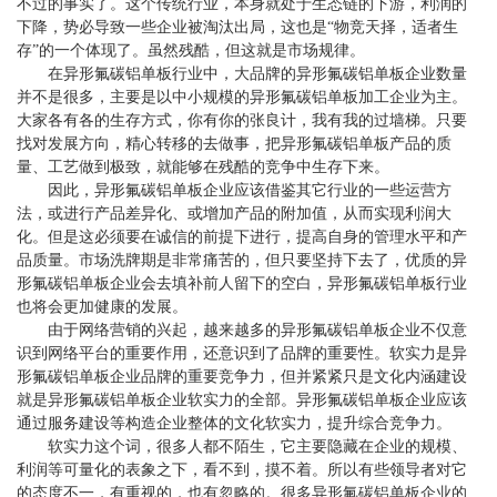
不过的事实了。这个传统行业，本身就处于生态链的下游，利润的
下降，势必导致一些企业被淘汰出局，这也是“物竞天择，适者生
存”的一个体现了。虽然残酷，但这就是市场规律。
在异形氟碳铝单板行业中，大品牌的异形氟碳铝单板企业数量
并不是很多，主要是以中小规模的异形氟碳铝单板加工企业为主。
大家各有各的生存方式，你有你的张良计，我有我的过墙梯。只要
找对发展方向，精心转移的去做事，把异形氟碳铝单板产品的质
量、工艺做到极致，就能够在残酷的竞争中生存下来。
因此，异形氟碳铝单板企业应该借鉴其它行业的一些运营方
法，或进行产品差异化、或增加产品的附加值，从而实现利润大
化。但是这必须要在诚信的前提下进行，提高自身的管理水平和产
品质量。市场洗牌期是非常痛苦的，但只要坚持下去了，优质的异
形氟碳铝单板企业会去填补前人留下的空白，异形氟碳铝单板行业
也将会更加健康的发展。
由于网络营销的兴起，越来越多的异形氟碳铝单板企业不仅意
识到网络平台的重要作用，还意识到了品牌的重要性。软实力是异
形氟碳铝单板企业品牌的重要竞争力，但并紧紧只是文化内涵建设
就是异形氟碳铝单板企业软实力的全部。异形氟碳铝单板企业应该
通过服务建设等构造企业整体的文化软实力，提升综合竞争力。
软实力这个词，很多人都不陌生，它主要隐藏在企业的规模、
利润等可量化的表象之下，看不到，摸不着。所以有些领导者对它
的态度不一，有重视的，也有忽略的。很多异形氟碳铝单板企业的