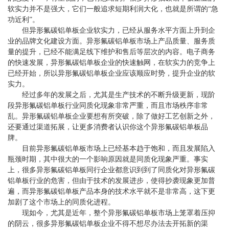
软实力并不是强大，它们一般追求短期利润大化，也就是所谓的“急
功近利”。
但异形氟碳铝单板企业软实力，已经从服务水平方面上升到企
业的品牌文化建设方面。异形氟碳铝单板市场上产品质量、服务质
量的提升，已经不能满足线下维护和售后等层次的内容。电子商务
的快速发展，异形氟碳铝单板企业的快速触网，在软实力的竞争上
已经开始，所以异形氟碳铝单板企业应该顺应时势，提升企业的软
实力。
经过多年的发展之后，尤其是生产技术的不断升级更新，现阶
段异形氟碳铝单板行业同质化现象非常严重，而且市场秩序非常
乱。异形氟碳铝单板企业要想有所突破，除了做好工艺创新之外，
还要通过渠道拓展，让更多消费者认识你这个异形氟碳铝单板品
牌。
目前异形氟碳铝单板市场上已经基本趋于饱和，而且发展陷入
瓶颈时期，其中很大的一个影响原因就是同质化现象严重。事实
上，很多异形氟碳铝单板同行企业都意识到到了同质化对异形氟碳
铝单板行业的危害，但由于技术的发展进步，使得抄袭现象更加普
遍，而异形氟碳铝单板产品本身的技术水平就不是非常高，这下更
加剧了这个市场上的同质化进程。
现如今，尤其是近年，整个异形氟碳铝单板市场上笼罩着压抑
的阴云，很多异形氟碳铝单板企业不得不想尽办法去开拓新的渠