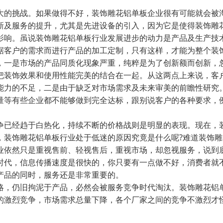
的挑战。如果做得不好，装饰雕花铝单板企业很有可能就会被淘
新及服务的提升，尤其是先进设备的引入，因为它是使得装饰雕
响。虽说装饰雕花铝单板行业发展进步的动力是产品及生产技术
据客户的需求而进行产品的加工定制，只有这样，才能为整个装
一是市场的产品同质化现象严重，纯粹是为了创新额而创新，忽
把装饰效果和使用性能完美的结合在一起。从这两点上来说，客
力的不足，二是由于缺乏对市场需求及未来审美的前瞻性研究
等有些企业都不能够做到完全达标，跟别说客户的各种要求，例
。
已经趋于白热化，持续不断的价格战则是明显的表现。现在，装
，装饰雕花铝单板行业处于低迷的原因究竟是什么呢?难道装饰雕
依然只是重视售前、轻视售后，重视市场，却忽视服务，说到底
时代，信息传播速度是很快的，你只要有一点做不好，消费者就
品的同时，服务还是非常重要的。
，仍旧拘泥于产品，必然会被服务竞争时代淘汰。装饰雕花铝单
烈竞争，市场需求总量下降，各个厂家之间的竞争不激烈才怪