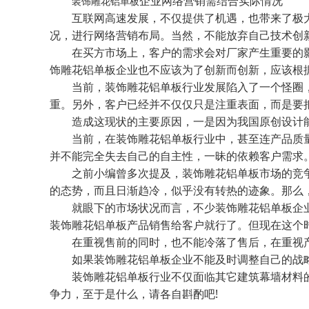
企业网络营销需结合实际情况
装饰雕花铝单板
互联网高速发展，不仅提供了机遇，也带来了极大
况，进行网络营销布局。当然，不能放弃自己技术创
在买方市场上，客户的需求会对厂家产生重要的影
饰雕花铝单板企业也不应该为了创新而创新，应该根
当前，装饰雕花铝单板行业发展陷入了一个怪圈，
重。另外，客户已经并不仅仅只是注重表面，而是要
造成这现状的主要原因，一是因为我国原创设计能
当前，在装饰雕花铝单板行业中，甚至连产品质量
并不能完全失去自己的自主性，一昧的依赖客户需求
之前小编曾多次提及，装饰雕花铝单板市场的竞争
的态势，而且日渐趋冷，似乎没有转热的迹象。那么
就眼下的市场状况而言，不少装饰雕花铝单板企业
装饰雕花铝单板产品销售给客户就行了。但现在这个
在重视售前的同时，也不能冷落了售后，在重视产
如果装饰雕花铝单板企业不能及时调整自己的战略
装饰雕花铝单板行业不仅面临其它建筑幕墙材料的激
争力，至于是什么，请各自斟酌吧!